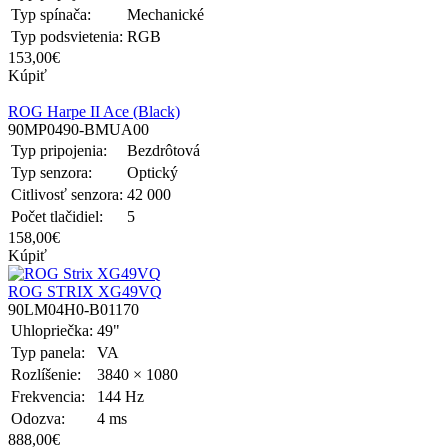
Typ spínača:
Mechanické
Typ podsvietenia:
RGB
153,00€
Kúpiť
ROG Harpe II Ace (Black)
90MP0490-BMUA00
Typ pripojenia:
Bezdrôtová
Typ senzora:
Optický
Citlivosť senzora:
42 000
Počet tlačidiel:
5
158,00€
Kúpiť
ROG STRIX XG49VQ
90LM04H0-B01170
Uhlopriečka:
49"
Typ panela:
VA
Rozlíšenie:
3840 × 1080
Frekvencia:
144 Hz
Odozva:
4 ms
888,00€