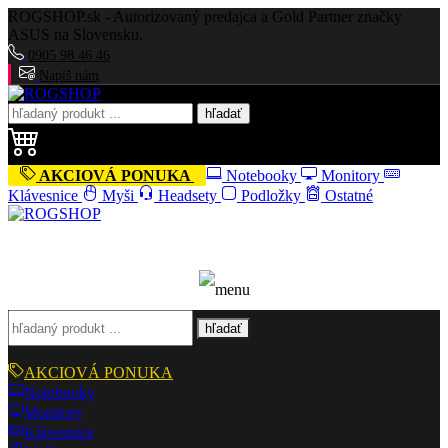
ROGSHOP.sk - Autorizovaný predajca a Gold Partner značky
ASUS na Slovensku.
0905 98 46 46
Napíš nám
hľadať
AKCIOVÁ PONUKA
Notebooky
Monitory
Klávesnice
Myši
Headsety
Podložky
Ostatné
hľadať
AKCIOVÁ PONUKA
Notebooky
Monitory
Klávesnice