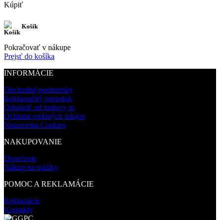
Kúpiť
Košík
Pokračovať v nákupe
Prejsť do košíka
INFORMÁCIE
Obchodné podmienky
Reklamačný poriadok
Odstúpiť od zmluvy tu
Ochrana osobných údajov
Nastavenia Cookies
NAKUPOVANIE
Doručenie
Nákup na splátky
POMOC A REKLAMÁCIE
Reklamácie
Kontakty