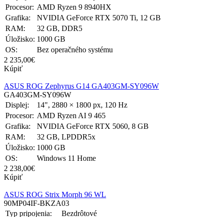
Procesor:
AMD Ryzen 9 8940HX
Grafika:
NVIDIA GeForce RTX 5070 Ti, 12 GB
RAM:
32 GB, DDR5
Úložisko:
1000 GB
OS:
Bez operačného systému
2 235,00€
Kúpiť
ASUS ROG Zephyrus G14 GA403GM-SY096W
GA403GM-SY096W
Displej:
14", 2880 × 1800 px, 120 Hz
Procesor:
AMD Ryzen AI 9 465
Grafika:
NVIDIA GeForce RTX 5060, 8 GB
RAM:
32 GB, LPDDR5x
Úložisko:
1000 GB
OS:
Windows 11 Home
2 238,00€
Kúpiť
ASUS ROG Strix Morph 96 WL
90MP04IF-BKZA03
Typ pripojenia:
Bezdrôtové