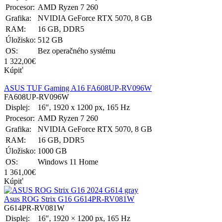
Procesor:
AMD Ryzen 7 260
Grafika:
NVIDIA GeForce RTX 5070, 8 GB
RAM:
16 GB, DDR5
Úložisko:
512 GB
OS:
Bez operačného systému
1 322,00€
Kúpiť
ASUS TUF Gaming A16 FA608UP-RV096W
FA608UP-RV096W
Displej:
16", 1920 x 1200 px, 165 Hz
Procesor:
AMD Ryzen 7 260
Grafika:
NVIDIA GeForce RTX 5070, 8 GB
RAM:
16 GB, DDR5
Úložisko:
1000 GB
OS:
Windows 11 Home
1 361,00€
Kúpiť
Asus ROG Strix G16 G614PR-RV081W
G614PR-RV081W
Displej:
16", 1920 × 1200 px, 165 Hz