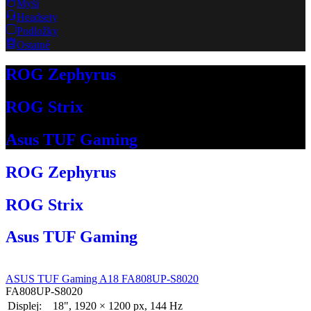
Myši
Headsety
Podložky
Ostatné
ROG Zephyrus
ROG Strix
Asus TUF Gaming
ROG Zephyrus
ROG Strix
Asus TUF Gaming
ASUS TUF Gaming A18 FA808UP-S8020
FA808UP-S8020
Displej:
18", 1920 × 1200 px, 144 Hz