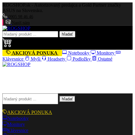
ROGSHOP.sk - Autorizovaný predajca a Gold Partner značky
ASUS na Slovensku.
0905 98 46 46
Napíš nám
hľadať
AKCIOVÁ PONUKA
Notebooky
Monitory
Klávesnice
Myši
Headsety
Podložky
Ostatné
hľadať
AKCIOVÁ PONUKA
Notebooky
Monitory
Klávesnice