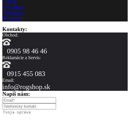
Myši
Headsety
Podložky
Ostatné
Kontakty:
Obchod:
0905 98 46 46
Reklamácie a Servis:
0915 455 083
Email:
info@rogshop.sk
Napíš nám: