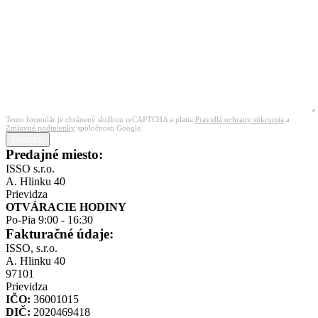
Tento formulár je chránený službou reCAPTCHA a platia
Pravidlá ochrany súkromia
a
Zmluvné podmienky
spoločnosti Google.
Odoslať
Predajné miesto:
ISSO s.r.o.
A. Hlinku 40
Prievidza
OTVÁRACIE HODINY
Po-Pia 9:00 - 16:30
Fakturačné údaje:
ISSO, s.r.o.
A. Hlinku 40
97101
Prievidza
IČO:
36001015
DIČ:
2020469418