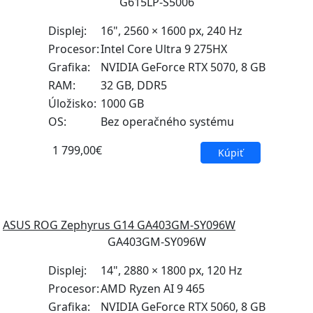
G615LP-S5006
Displej:
16", 2560 × 1600 px, 240 Hz
Procesor:
Intel Core Ultra 9 275HX
Grafika:
NVIDIA GeForce RTX 5070, 8 GB
RAM:
32 GB, DDR5
Úložisko:
1000 GB
OS:
Bez operačného systému
1 799,00€
Kúpiť
ASUS ROG Zephyrus G14 GA403GM-SY096W
GA403GM-SY096W
Displej:
14", 2880 × 1800 px, 120 Hz
Procesor:
AMD Ryzen AI 9 465
Grafika:
NVIDIA GeForce RTX 5060, 8 GB