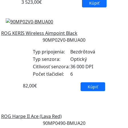
3 523,00€
Kúpiť
ROG KERIS Wireless Aimpoint Black
90MP02V0-BMUA00
Typ pripojenia:
Bezdrôtová
Typ senzora:
Optický
Citlivosť senzora:
36 000 DPI
Počet tlačidiel:
6
82,00€
Kúpiť
ROG Harpe II Ace (Lava Red)
90MP0490-BMUA20