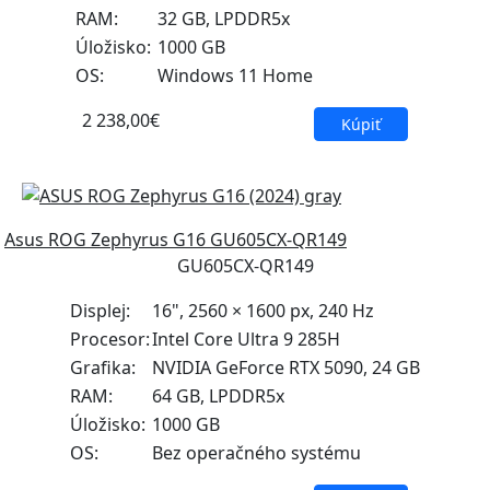
RAM:
32 GB, LPDDR5x
Úložisko:
1000 GB
OS:
Windows 11 Home
2 238,00€
Kúpiť
Asus ROG Zephyrus G16 GU605CX-QR149
GU605CX-QR149
Displej:
16", 2560 × 1600 px, 240 Hz
Procesor:
Intel Core Ultra 9 285H
Grafika:
NVIDIA GeForce RTX 5090, 24 GB
RAM:
64 GB, LPDDR5x
Úložisko:
1000 GB
OS:
Bez operačného systému