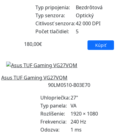
Typ pripojenia:
Bezdrôtová
Typ senzora:
Optický
Citlivosť senzora:
42 000 DPI
Počet tlačidiel:
5
180,00€
Kúpiť
Asus TUF Gaming VG27VQM
90LM0510-B03E70
Uhlopriečka:
27"
Typ panela:
VA
Rozlíšenie:
1920 × 1080
Frekvencia:
240 Hz
Odozva:
1 ms