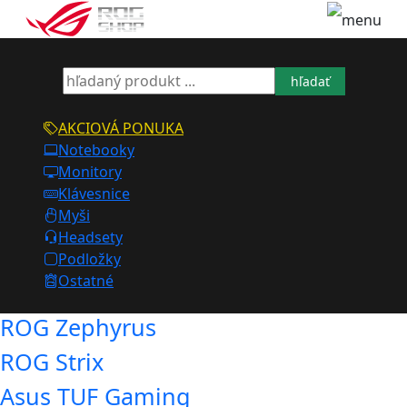
hľadať
AKCIOVÁ PONUKA
Notebooky
Monitory
Klávesnice
Myši
Headsety
Podložky
Ostatné
ROG Zephyrus
ROG Strix
Asus TUF Gaming