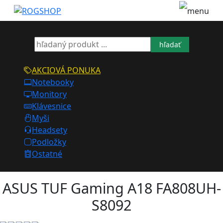
hľadať
AKCIOVÁ PONUKA
Notebooky
Monitory
Klávesnice
Myši
Headsety
Podložky
Ostatné
ASUS TUF Gaming A18 FA808UH-
S8092