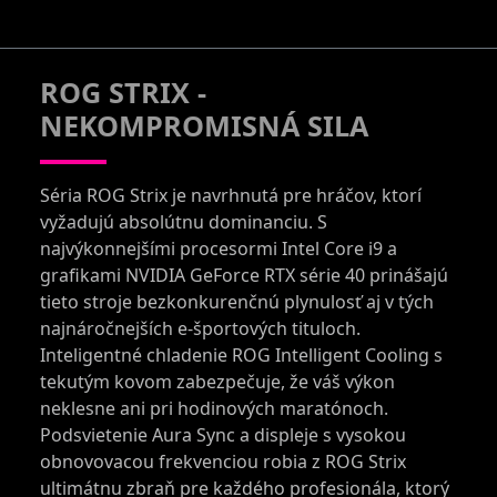
ROG STRIX -
NEKOMPROMISNÁ SILA
Séria ROG Strix je navrhnutá pre hráčov, ktorí
vyžadujú absolútnu dominanciu. S
najvýkonnejšími procesormi Intel Core i9 a
grafikami NVIDIA GeForce RTX série 40 prinášajú
tieto stroje bezkonkurenčnú plynulosť aj v tých
najnáročnejších e-športových tituloch.
Inteligentné chladenie ROG Intelligent Cooling s
tekutým kovom zabezpečuje, že váš výkon
neklesne ani pri hodinových maratónoch.
Podsvietenie Aura Sync a displeje s vysokou
obnovovacou frekvenciou robia z ROG Strix
ultimátnu zbraň pre každého profesionála, ktorý