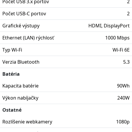
Počet USB 3.x portov
2
Počet USB-C portov
2
Grafické výstupy
HDMI, DisplayPort
Ethernet (LAN) rýchlosť
1000 Mbps
Typ Wi-Fi
Wi-Fi 6E
Verzia Bluetooth
5.3
Batéria
Kapacita batérie
90Wh
Výkon nabíjačky
240W
Ostatné
Rozlíšenie webkamery
1080p