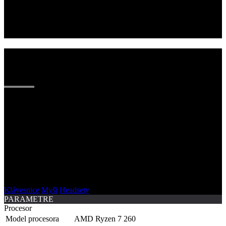
EKOSYSTÉM ASUS ROG & TUF
GAMING
Váš herný setup nie je kompletný bez precíznych periférií, ktoré
reagujú rýchlejšie ako vaše zmysly. Naša ponuka zahŕňa špičkové
mechanické klávesnice ROG Falchion, ultraľahké myši ROG Keris
a headsety ROG Delta s kryštálovo čistým zvukom. Pre tých, ktorí
hľadajú maximálnu odolnosť, ponúkame príslušenstvo série TUF
Gaming, ktoré vydrží aj to najtvrdšie zaobchádzanie. Prepojte
všetky svoje zariadenia cez Armoury Crate, zjednoťte podsvietenie
pomocou Aura Sync a získajte taktickú výhodu, ktorá rozhoduje o
víťazstve.
Klávesnice
Myši
Headsety
PARAMETRE
Procesor
Model procesora
AMD Ryzen 7 260