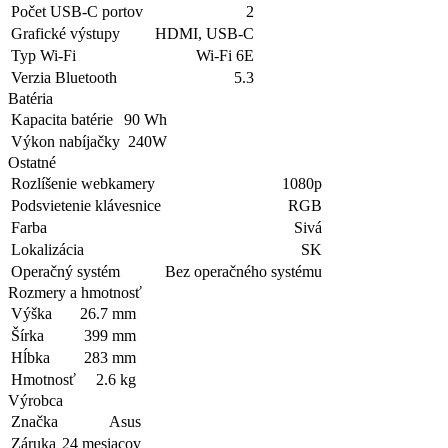
Počet USB-C portov
2
Grafické výstupy
HDMI, USB-C
Typ Wi-Fi
Wi-Fi 6E
Verzia Bluetooth
5.3
Batéria
Kapacita batérie
90 Wh
Výkon nabíjačky
240W
Ostatné
Rozlíšenie webkamery
1080p
Podsvietenie klávesnice
RGB
Farba
Sivá
Lokalizácia
SK
Operačný systém
Bez operačného systému
Rozmery a hmotnosť
Výška
26.7 mm
Šírka
399 mm
Hĺbka
283 mm
Hmotnosť
2.6 kg
Výrobca
Značka
Asus
Záruka
24 mesiacov