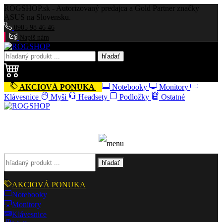
ROGSHOP.sk - Autorizovaný predajca a Gold Partner značky
ASUS na Slovensku.
0905 98 46 46
Napíš nám
hľadať
AKCIOVÁ PONUKA
Notebooky
Monitory
Klávesnice
Myši
Headsety
Podložky
Ostatné
hľadať
AKCIOVÁ PONUKA
Notebooky
Monitory
Klávesnice