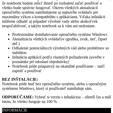
že notebook budete môcť ihneď po rozbalení začať používať a
všetko bude správne fungovať. Okrem všetkých aktualizácií
operačného systému nainštalujeme aj najnovšie ovládače pre
maximálny výkon a kompatibilitu s aplikáciami. Vďaka inštalácii
môžeme odhaliť aj prípadné výrobné vady alebo akúkoľvek
nespoľahlivosť, a takýto notebook sa k vám ani nedostane.
Profesionálne doinštalovanie operačného systému Windows
Aktualizácia všetkých ovládačov (grafika, zvuk, sieť, čipset
atď.)
Odhalenie potenciálnych výrobných vád alebo problémov so
stabilitou
Inštalácia aplikácií podľa vlastných požiadaviek (uveďte v
poznámke pri odoslaní objednávky)
Notebook príde priaparezý na okamžité používanie – stačí
zapnúť a používať
BEZ INŠTALÁCIE:
Notebook príde buď bez operačného systému, alebo s operačným
systémom Windows, ktorý si používateľ nainštaluje sám.
ODPORÚČAME:
Vybrať si verziu s inštaláciou – ušetríš čas a máš
istotu, že všetko funguje na 100 %.
INFORMÁCIE