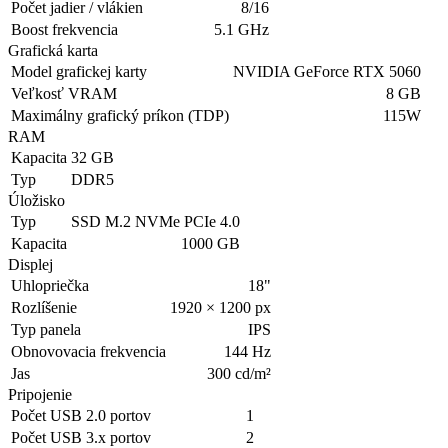
Počet jadier / vlákien
8/16
Boost frekvencia
5.1 GHz
Grafická karta
Model grafickej karty
NVIDIA GeForce RTX 5060
Veľkosť VRAM
8 GB
Maximálny grafický príkon (TDP)
115W
RAM
Kapacita
32 GB
Typ
DDR5
Úložisko
Typ
SSD M.2 NVMe PCIe 4.0
Kapacita
1000 GB
Displej
Uhlopriečka
18"
Rozlíšenie
1920 × 1200 px
Typ panela
IPS
Obnovovacia frekvencia
144 Hz
Jas
300 cd/m²
Pripojenie
Počet USB 2.0 portov
1
Počet USB 3.x portov
2