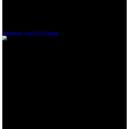
komponentmi, ktoré zaručujú skvelý herný zážitok pri optimálnych
teplotách. Či už útočíte na nepriateľa v Battle Royale, alebo
pracujete na kreatívnom projekte, TUF Gaming vám poskytne
stabilitu, ktorú potrebujete. Je to ideálna voľba pre hráčov, ktorí
hľadajú maximálnu hodnotu, odolné šasi a moderný hardvér.
Notebooky Asus TUF Gaming