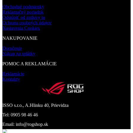
Obchodné podmienky
Reklamačný poriadok
Odstúpiť od zmluvy tu
Ochrana osobných údajov
Nastavenia Cookies
NAKUPOVANIE
Doručenie
Nákup na splátky
POMOC A REKLAMÁCIE
Reklamácie
Kontakty
ISSO s.r.o., A.Hlinku 40, Prievidza
Tel: 0905 98 46 46
Email: info@rogshop.sk