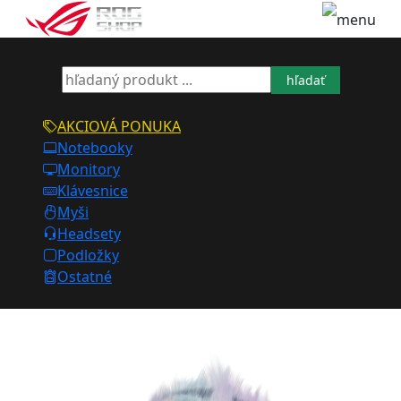
hľadať
AKCIOVÁ PONUKA
Notebooky
Monitory
Klávesnice
Myši
Headsety
Podložky
Ostatné