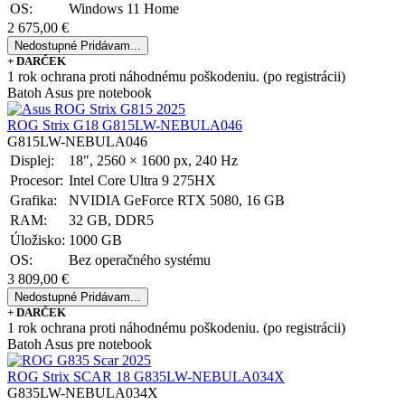
OS:
Windows 11 Home
2 675,00 €
Nedostupné
Pridávam...
+ DARČEK
1 rok ochrana proti náhodnému poškodeniu. (po registrácii)
Batoh Asus pre notebook
ROG Strix G18 G815LW-NEBULA046
G815LW-NEBULA046
Displej:
18", 2560 × 1600 px, 240 Hz
Procesor:
Intel Core Ultra 9 275HX
Grafika:
NVIDIA GeForce RTX 5080, 16 GB
RAM:
32 GB, DDR5
Úložisko:
1000 GB
OS:
Bez operačného systému
3 809,00 €
Nedostupné
Pridávam...
+ DARČEK
1 rok ochrana proti náhodnému poškodeniu. (po registrácii)
Batoh Asus pre notebook
ROG Strix SCAR 18 G835LW-NEBULA034X
G835LW-NEBULA034X