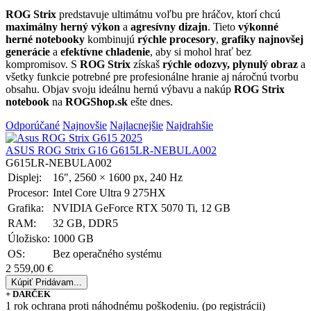
ROG Strix
predstavuje ultimátnu voľbu pre hráčov, ktorí chcú
maximálny herný výkon
a
agresívny dizajn
. Tieto
výkonné
herné notebooky
kombinujú
rýchle procesory
,
grafiky najnovšej
generácie
a
efektívne chladenie
, aby si mohol hrať bez
kompromisov. S
ROG Strix
získaš
rýchle odozvy, plynulý obraz
a
všetky funkcie potrebné pre profesionálne hranie aj náročnú tvorbu
obsahu. Objav svoju ideálnu hernú výbavu a nakúp
ROG Strix
notebook
na
ROGShop.sk
ešte dnes.
Odporúčané
Najnovšie
Najlacnejšie
Najdrahšie
ASUS ROG Strix G16 G615LR-NEBULA002
G615LR-NEBULA002
Displej:
16", 2560 × 1600 px, 240 Hz
Procesor:
Intel Core Ultra 9 275HX
Grafika:
NVIDIA GeForce RTX 5070 Ti, 12 GB
RAM:
32 GB, DDR5
Úložisko:
1000 GB
OS:
Bez operačného systému
2 559,00 €
Kúpiť
Pridávam...
+ DARČEK
1 rok ochrana proti náhodnému poškodeniu. (po registrácii)