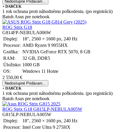
Nedostupné
Pridávam...
+ DARČEK
1 rok ochrana proti náhodnému poškodeniu. (po registrácii)
Batoh Asus pre notebook
ROG Strix G18
G814FP-NEBULA006W
Displej:
18", 2560 × 1600 px, 240 Hz
Procesor:
AMD Ryzen 9 9955HX
Grafika:
NVIDIA GeForce RTX 5070, 8 GB
RAM:
32 GB, DDR5
Úložisko:
1000 GB
OS:
Windows 11 Home
2 550,00 €
Nedostupné
Pridávam...
+ DARČEK
1 rok ochrana proti náhodnému poškodeniu. (po registrácii)
Batoh Asus pre notebook
ROG Strix G18 G815LP-NEBULA005W
G815LP-NEBULA005W
Displej:
18", 2560 × 1600 px, 240 Hz
Procesor:
Intel Core Ultra 9 275HX