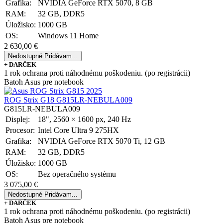
Grafika:
NVIDIA GeForce RTX 5070, 8 GB
RAM:
32 GB, DDR5
Úložisko:
1000 GB
OS:
Windows 11 Home
2 630,00 €
Nedostupné
Pridávam...
+ DARČEK
1 rok ochrana proti náhodnému poškodeniu. (po registrácii)
Batoh Asus pre notebook
ROG Strix G18 G815LR-NEBULA009
G815LR-NEBULA009
Displej:
18", 2560 × 1600 px, 240 Hz
Procesor:
Intel Core Ultra 9 275HX
Grafika:
NVIDIA GeForce RTX 5070 Ti, 12 GB
RAM:
32 GB, DDR5
Úložisko:
1000 GB
OS:
Bez operačného systému
3 075,00 €
Nedostupné
Pridávam...
+ DARČEK
1 rok ochrana proti náhodnému poškodeniu. (po registrácii)
Batoh Asus pre notebook