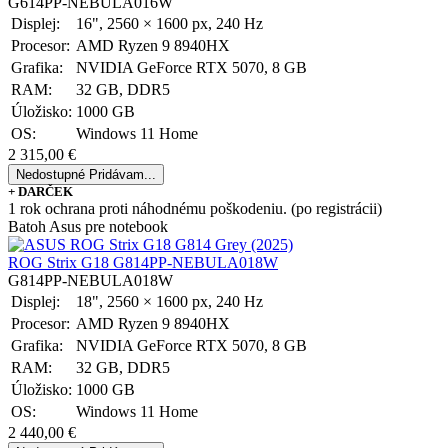
G614PP-NEBULA016W
Displej:
16", 2560 × 1600 px, 240 Hz
Procesor:
AMD Ryzen 9 8940HX
Grafika:
NVIDIA GeForce RTX 5070, 8 GB
RAM:
32 GB, DDR5
Úložisko:
1000 GB
OS:
Windows 11 Home
2 315,00 €
Nedostupné
Pridávam...
+ DARČEK
1 rok ochrana proti náhodnému poškodeniu. (po registrácii)
Batoh Asus pre notebook
ROG Strix G18 G814PP-NEBULA018W
G814PP-NEBULA018W
Displej:
18", 2560 × 1600 px, 240 Hz
Procesor:
AMD Ryzen 9 8940HX
Grafika:
NVIDIA GeForce RTX 5070, 8 GB
RAM:
32 GB, DDR5
Úložisko:
1000 GB
OS:
Windows 11 Home
2 440,00 €