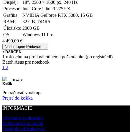
Displej:
18", 2560 × 1600 px, 240 Hz
Procesor:
Intel Core Ultra 9 275HX
Grafika:
NVIDIA GeForce RTX 5080, 16 GB
RAM:
32 GB, DDR5
Úložisko:
2000 GB
OS:
Windows 11 Pro
4 499,00 €
Nedostupné
Pridávam...
+ DARČEK
1 rok ochrana proti náhodnému poškodeniu. (po registrácii)
Batoh Asus pre notebook
1
2
Košík
Pokračovať v nákupe
Prejsť do košíka
INFORMÁCIE
Obchodné podmienky
Reklamačný poriadok
Odstúpiť od zmluvy tu