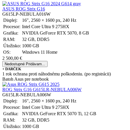
ASUS ROG Strix G16
G615LP-NEBULA016W
Displej:
16", 2560 × 1600 px, 240 Hz
Procesor:
Intel Core Ultra 9 275HX
Grafika:
NVIDIA GeForce RTX 5070, 8 GB
RAM:
32 GB, DDR5
Úložisko:
1000 GB
OS:
Windows 11 Home
2 500,00 €
Nedostupné
Pridávam...
+ DARČEK
1 rok ochrana proti náhodnému poškodeniu. (po registrácii)
Batoh Asus pre notebook
ROG Strix G16 G615LR-NEBULA006W
G615LR-NEBULA006W
Displej:
16", 2560 × 1600 px, 240 Hz
Procesor:
Intel Core Ultra 9 275HX
Grafika:
NVIDIA GeForce RTX 5070 Ti, 12 GB
RAM:
32 GB, DDR5
Úložisko:
1000 GB