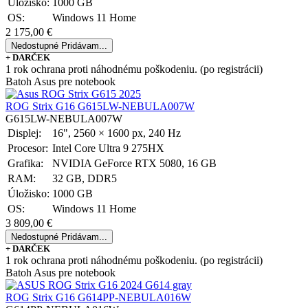
Úložisko:
1000 GB
OS:
Windows 11 Home
2 175,00 €
Nedostupné
Pridávam...
+ DARČEK
1 rok ochrana proti náhodnému poškodeniu. (po registrácii)
Batoh Asus pre notebook
ROG Strix G16 G615LW-NEBULA007W
G615LW-NEBULA007W
Displej:
16", 2560 × 1600 px, 240 Hz
Procesor:
Intel Core Ultra 9 275HX
Grafika:
NVIDIA GeForce RTX 5080, 16 GB
RAM:
32 GB, DDR5
Úložisko:
1000 GB
OS:
Windows 11 Home
3 809,00 €
Nedostupné
Pridávam...
+ DARČEK
1 rok ochrana proti náhodnému poškodeniu. (po registrácii)
Batoh Asus pre notebook
ROG Strix G16 G614PP-NEBULA016W