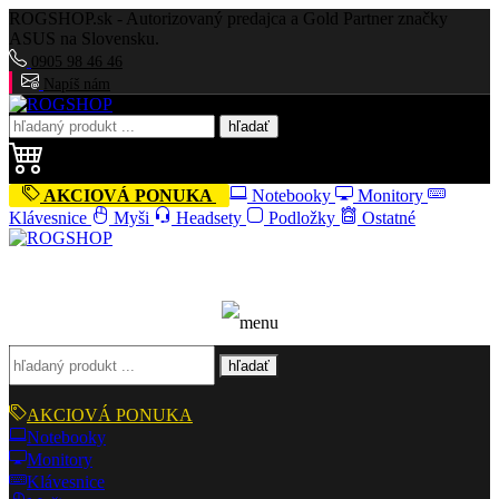
ROGSHOP.sk - Autorizovaný predajca a Gold Partner značky
ASUS na Slovensku.
0905 98 46 46
Napíš nám
hľadať
AKCIOVÁ PONUKA
Notebooky
Monitory
Klávesnice
Myši
Headsety
Podložky
Ostatné
hľadať
AKCIOVÁ PONUKA
Notebooky
Monitory
Klávesnice