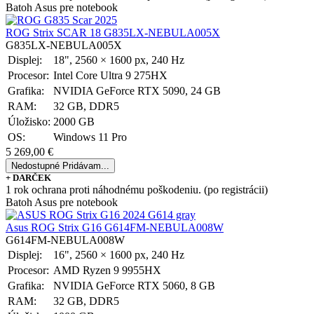
Batoh Asus pre notebook
ROG Strix SCAR 18 G835LX-NEBULA005X
G835LX-NEBULA005X
Displej:
18", 2560 × 1600 px, 240 Hz
Procesor:
Intel Core Ultra 9 275HX
Grafika:
NVIDIA GeForce RTX 5090, 24 GB
RAM:
32 GB, DDR5
Úložisko:
2000 GB
OS:
Windows 11 Pro
5 269,00 €
Nedostupné
Pridávam...
+ DARČEK
1 rok ochrana proti náhodnému poškodeniu. (po registrácii)
Batoh Asus pre notebook
Asus ROG Strix G16 G614FM-NEBULA008W
G614FM-NEBULA008W
Displej:
16", 2560 × 1600 px, 240 Hz
Procesor:
AMD Ryzen 9 9955HX
Grafika:
NVIDIA GeForce RTX 5060, 8 GB
RAM:
32 GB, DDR5