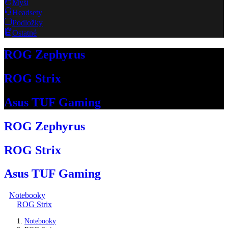
Myši
Headsety
Podložky
Ostatné
ROG Zephyrus
ROG Strix
Asus TUF Gaming
ROG Zephyrus
ROG Strix
Asus TUF Gaming
Notebooky
ROG Strix
Notebooky